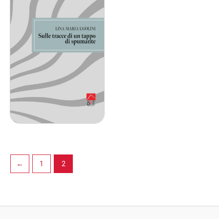
←
1
2