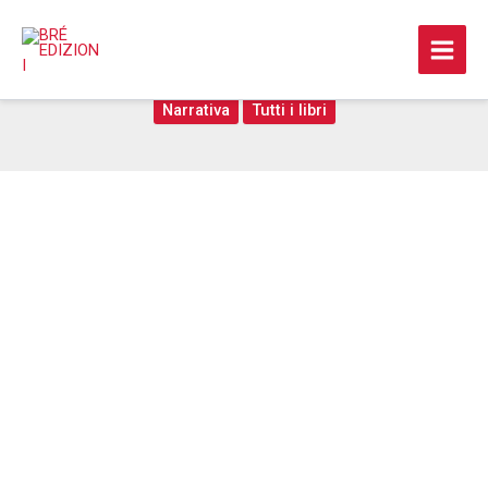
Vai
al
L’intersezione
contenuto
Narrativa
Tutti i libri