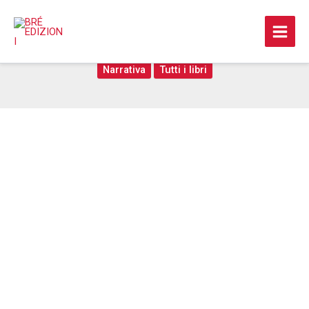
Vai
al
A mia figlia
contenuto
Narrativa
Tutti i libri