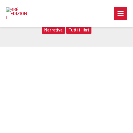
Vai
al
Bruciavano i sogni
contenuto
Narrativa
Tutti i libri