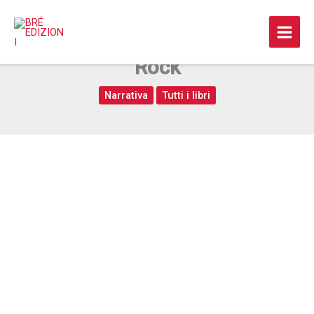
Vai
al
Recensioni di Musica Indie-
contenuto
Rock
Narrativa
Tutti i libri