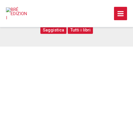
Vai
al
Costantino Brumidi
contenuto
Saggistica
Tutti i libri