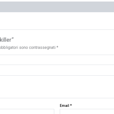
iller”
obbligatori sono contrassegnati
*
Email
*