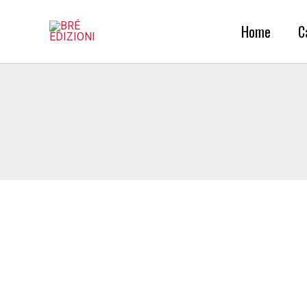
Vai
al
Home
C
contenuto