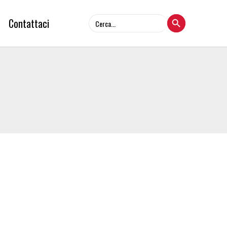
Search Button
Search
Contattaci
for: