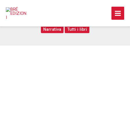
Vai
al
Gli emigranti calabresi
contenuto
Narrativa
Tutti i libri