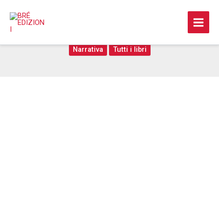
Vai
al
In altre vite
contenuto
Narrativa
Tutti i libri