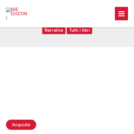
Vai
al
Oltre le nuvole
contenuto
Narrativa
Tutti i libri
Acquista