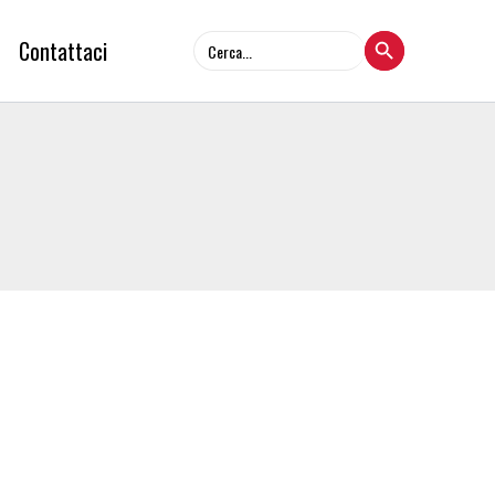
Search Button
Search
Contattaci
for: