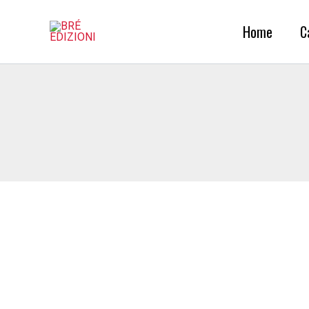
Vai
al
Home
C
contenuto