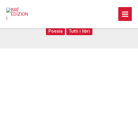
Vai
al
La faglia empirea
contenuto
Poesia
Tutti i libri