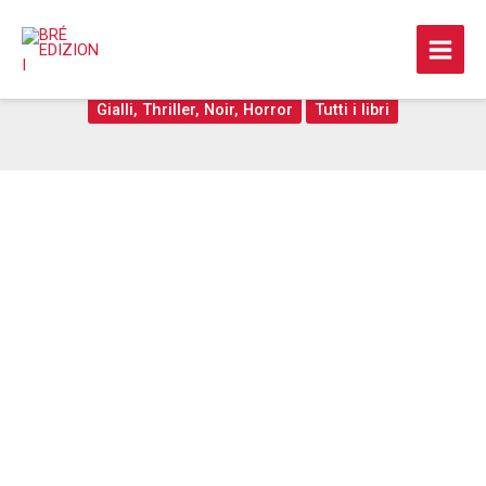
Vai
al
La Scogliera
contenuto
Gialli, Thriller, Noir, Horror
Tutti i libri