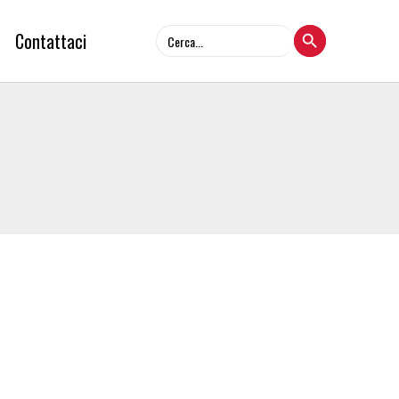
Search Button
Search
Contattaci
for: