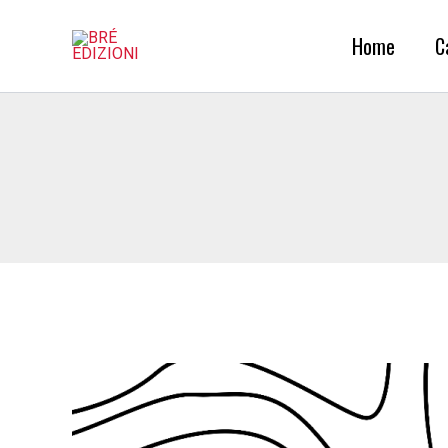
Vai
al
Home
C
contenuto