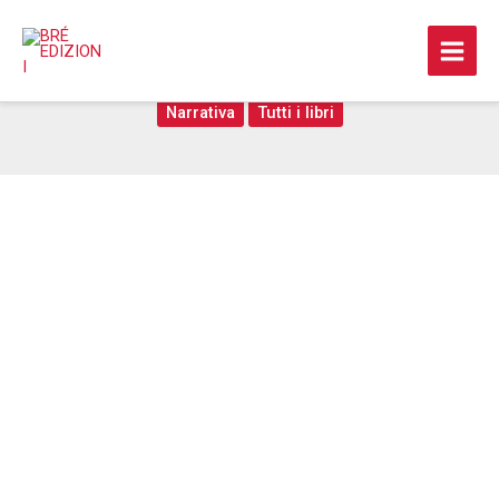
Vai
al
Nella gabbia d’oro
contenuto
Narrativa
Tutti i libri