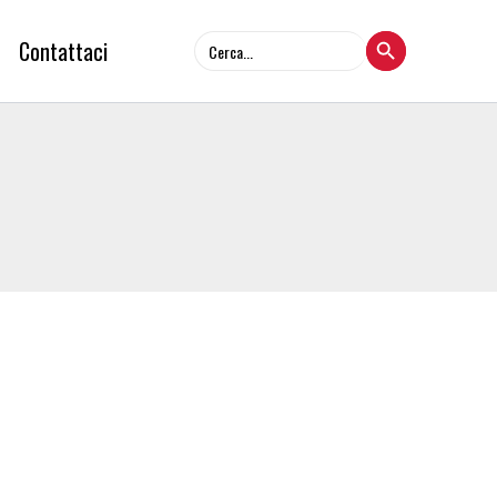
Search Button
Search
Contattaci
for: