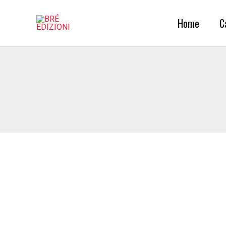
Vai
al
Home
C
contenuto