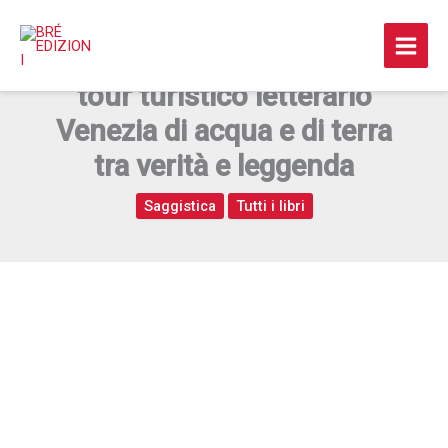
Vai
al
Sulle tracce degli scrittori,
contenuto
tour turistico letterario
Venezia di acqua e di terra
tra verità e leggenda
Saggistica
Tutti i libri