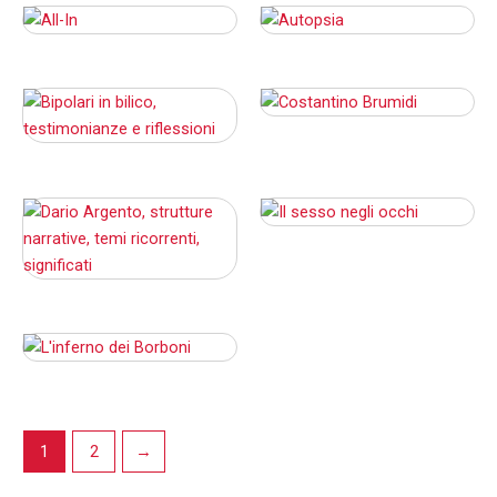
1
2
→