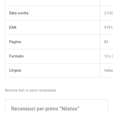
Data uscita
27/0
EAN
9791
Pagine
83
Formato
13 x 
Lingua
Itali
Ancora non ci sono recensioni.
Recensisci per primo “Nóstos”